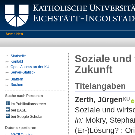
Anmelden
Soziale und 
Startseite
Kontakt
Zukunft
Open Access an der KU
Server-Statistik
Blättern
Titelangaben
Suchen
Suche nach Personen
Zerth, Jürgen
im Publikationsserver
Soziale und wirts
bei BASE
bei Google Scholar
In:
Mokry, Stephan 
Daten exportieren
(Er-)Lösung? : Or
ASCII Citation