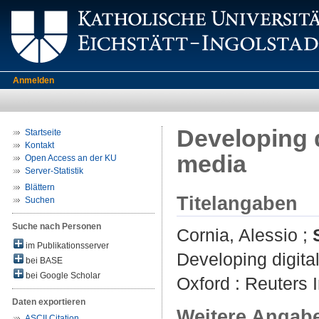
Anmelden
Developing d
Startseite
Kontakt
media
Open Access an der KU
Server-Statistik
Blättern
Titelangaben
Suchen
Suche nach Personen
Cornia, Alessio
;
im Publikationsserver
Developing digital
bei BASE
bei Google Scholar
Oxford : Reuters I
Daten exportieren
Weitere Angab
ASCII Citation