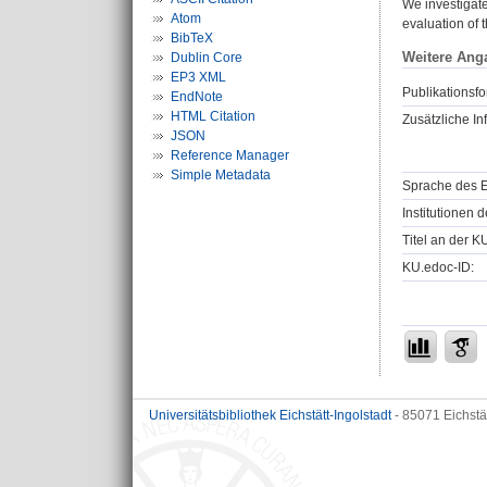
We investigate
Atom
evaluation of 
BibTeX
Weitere Ang
Dublin Core
EP3 XML
Publikationsfo
EndNote
HTML Citation
Zusätzliche In
JSON
Reference Manager
Simple Metadata
Sprache des E
Institutionen d
Titel an der K
KU.edoc-ID:
Universitätsbibliothek Eichstätt-Ingolstadt
- 85071 Eichstä