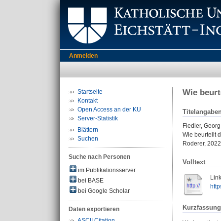
Anmelden
Wie beurt
Startseite
Kontakt
Open Access an der KU
Titelangabe
Server-Statistik
Fiedler, Georg
Blättern
Wie beurteilt 
Suchen
Roderer, 2022
Suche nach Personen
Volltext
im Publikationsserver
Link
bei BASE
http
bei Google Scholar
Kurzfassung
Daten exportieren
ASCII Citation