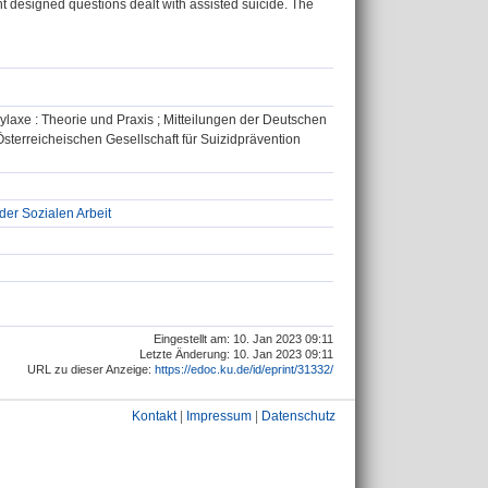
nt designed questions dealt with assisted suicide. The
hylaxe : Theorie und Praxis ; Mitteilungen der Deutschen
Österreicheischen Gesellschaft für Suizidprävention
 der Sozialen Arbeit
Eingestellt am: 10. Jan 2023 09:11
Letzte Änderung: 10. Jan 2023 09:11
URL zu dieser Anzeige:
https://edoc.ku.de/id/eprint/31332/
Kontakt
|
Impressum
|
Datenschutz