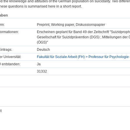
d the knowledge and attitudes of the German population on suicidality. Two differe
these questions is summarised here in a short report.
aben
rm:
Preprint, Working paper, Diskussionspapier
formationen:
Erscheinen geplant für Band 49 der Zeitschrift "Suizidprop
Gesellschaft für Suizidprävention (DGS) ; Mitteilungen der 
(ÖGS)"
intrags:
Deutsch
er Universität:
Fakultät für Soziale Arbeit (FH) > Professur für Psychologie
U entstanden:
Ja
31332
tt