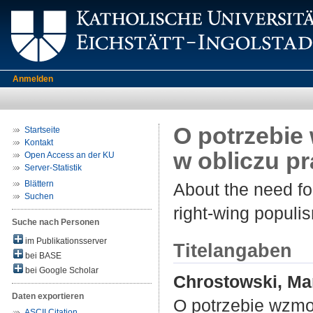
Anmelden
O potrzebie
Startseite
Kontakt
w obliczu p
Open Access an der KU
Server-Statistik
Blättern
About the need for
Suchen
right-wing populi
Suche nach Personen
im Publikationsserver
Titelangaben
bei BASE
bei Google Scholar
Chrostowski, Ma
Daten exportieren
O potrzebie wzmo
ASCII Citation