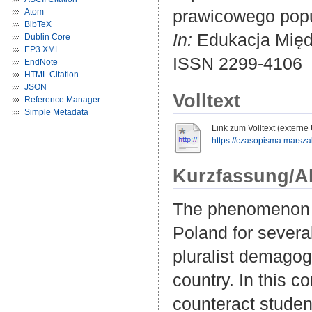
prawicowego popu
Atom
BibTeX
In:
Edukacja Międz
Dublin Core
EP3 XML
ISSN 2299-4106
EndNote
HTML Citation
JSON
Volltext
Reference Manager
Simple Metadata
Link zum Volltext (externe
https://czasopisma.marsza
Kurzfassung/A
The phenomenon o
Poland for severa
pluralist demagog
country. In this c
counteract student