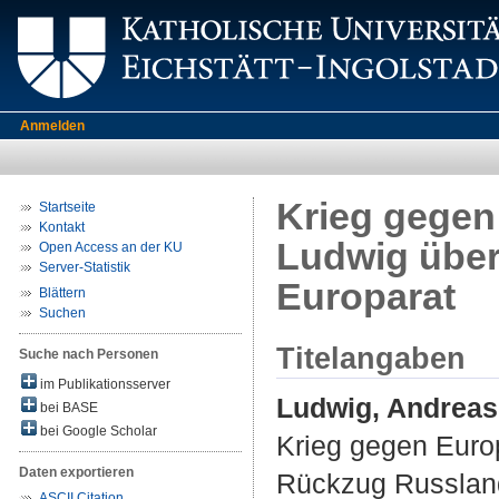
Anmelden
Krieg gegen
Startseite
Kontakt
Ludwig übe
Open Access an der KU
Server-Statistik
Europarat
Blättern
Suchen
Titelangaben
Suche nach Personen
im Publikationsserver
Ludwig, Andreas
bei BASE
bei Google Scholar
Krieg gegen Euro
Daten exportieren
Rückzug Russlan
ASCII Citation