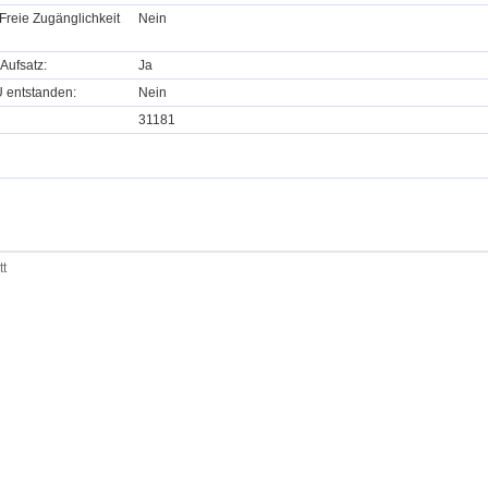
Freie Zugänglichkeit
Nein
Aufsatz:
Ja
U entstanden:
Nein
31181
tt