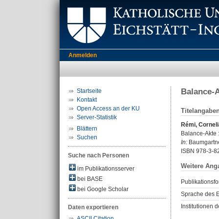
Anmelden
Balance-A
Startseite
Kontakt
Open Access an der KU
Titelangabe
Server-Statistik
Rémi, Corneli
Blättern
Balance-Akte :
Suchen
In:
Baumgartner,
ISBN 978-3-8
Suche nach Personen
Weitere Ang
im Publikationsserver
bei BASE
Publikationsfo
bei Google Scholar
Sprache des E
Institutionen d
Daten exportieren
ASCII Citation