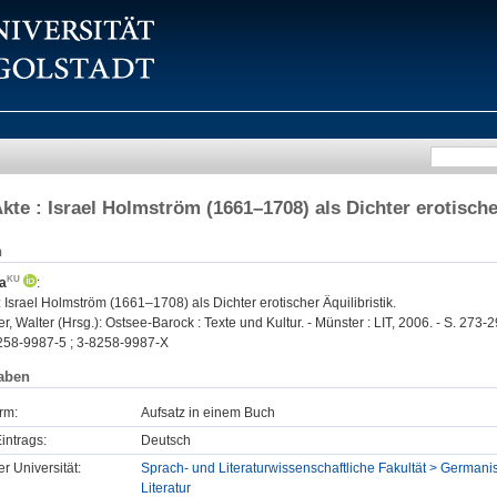
kte : Israel Holmström (1661–1708) als Dichter erotischer
n
a
:
 Israel Holmström (1661–1708) als Dichter erotischer Äquilibristik.
 Walter (Hrsg.): Ostsee-Barock : Texte und Kultur. - Münster : LIT, 2006. - S. 273-2
258-9987-5 ; 3-8258-9987-X
aben
rm:
Aufsatz in einem Buch
intrags:
Deutsch
er Universität:
Sprach- und Literaturwissenschaftliche Fakultät > Germanis
Literatur