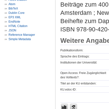
Beiträge zum 400.
Atom
BibTeX
Amsterdam ; New Y
Dublin Core
EP3 XML
Beihefte zum Daph
EndNote
HTML Citation
ISBN 978-90-420
JSON
Reference Manager
Weitere Angab
Simple Metadata
Publikationsform:
Sprache des Eintrags:
Institutionen der Universität:
Open Access: Freie Zugänglichkeit
des Volltexts?:
Titel an der KU entstanden:
KU.edoc-ID: