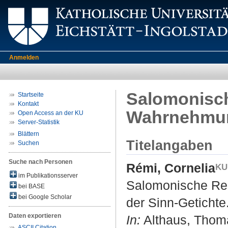
Anmelden
Salomonisch
Startseite
Kontakt
Wahrnehmung
Open Access an der KU
Server-Statistik
Blättern
Titelangaben
Suchen
Suche nach Personen
Rémi, Cornelia
im Publikationsserver
Salomonische Re
bei BASE
bei Google Scholar
der Sinn-Getichte
Daten exportieren
In:
Althaus, Thoma
ASCII Citation