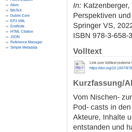
In:
Katzenberger, V
Atom
BibTeX
Perspektiven und 
Dublin Core
EP3 XML
Springer VS, 2022
EndNote
HTML Citation
ISBN 978-3-658-3
JSON
Reference Manager
Simple Metadata
Volltext
Link zum Volltext (externe
https://doi.org/10.1007/9
Kurzfassung/A
Vom Nischen- zum
Pod- casts in de
Akteure, Inhalte 
entstanden und ha