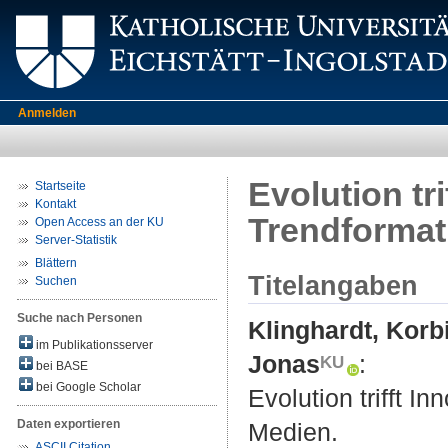
Anmelden
Evolution tr
Startseite
Kontakt
Trendformat
Open Access an der KU
Server-Statistik
Blättern
Titelangaben
Suchen
Suche nach Personen
Klinghardt, Korb
im Publikationsserver
Jonas
:
bei BASE
bei Google Scholar
Evolution trifft I
Daten exportieren
Medien.
ASCII Citation