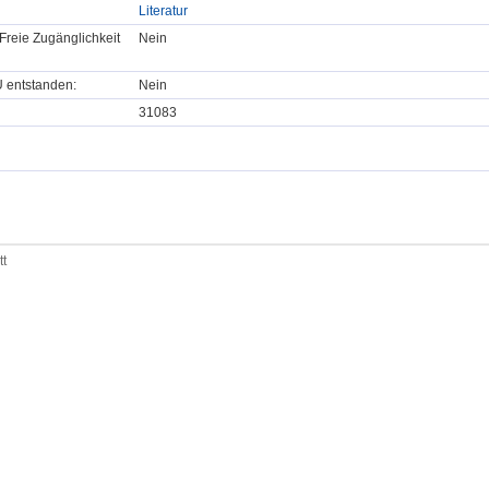
Literatur
Freie Zugänglichkeit
Nein
U entstanden:
Nein
31083
tt