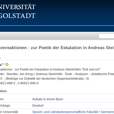
enreaktionen : zur Poetik der Eskalation in Andreas Stei
n
a
:
ktionen : zur Poetik der Eskalation in Andreas Steinhöfels "Dirk und ich".
er ; Standke, Jan (Hrsg.): Andreas Steinhöfel : Texte – Analysen – didaktische Poten
45. - (Beiträge zur Didaktik der deutschen Gegenwartsliteratur ; 6)
6821-898-5 ; 3-86821-898-X
aben
rm:
Aufsatz in einem Buch
intrags:
Deutsch
er Universität:
Sprach- und Literaturwissenschaftliche Fakultät > Germanis