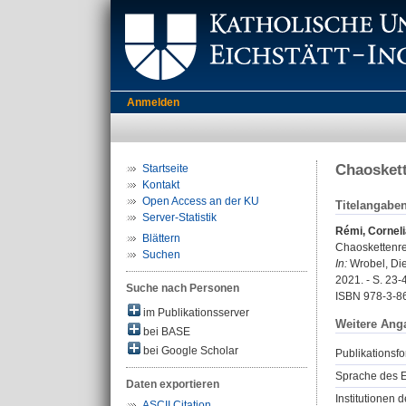
Anmelden
Chaoskett
Startseite
Kontakt
Open Access an der KU
Titelangabe
Server-Statistik
Rémi, Corneli
Blättern
Chaoskettenrea
Suchen
In:
Wrobel, Diet
2021. - S. 23-
Suche nach Personen
ISBN 978-3-8
im Publikationsserver
Weitere Ang
bei BASE
bei Google Scholar
Publikationsfo
Sprache des E
Daten exportieren
Institutionen d
ASCII Citation