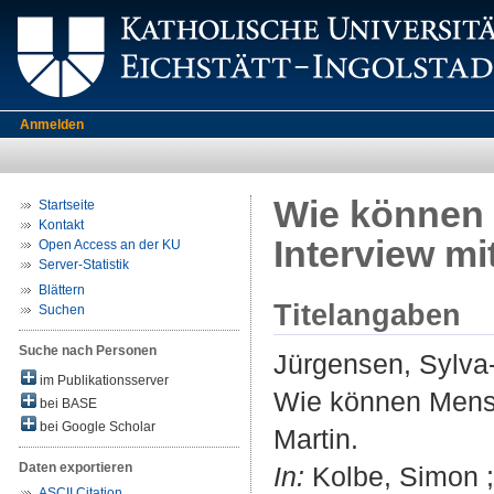
Anmelden
Wie können 
Startseite
Kontakt
Interview mi
Open Access an der KU
Server-Statistik
Blättern
Titelangaben
Suchen
Suche nach Personen
Jürgensen, Sylva-
im Publikationsserver
Wie können Mensc
bei BASE
bei Google Scholar
Martin.
Daten exportieren
In:
Kolbe, Simon ;
ASCII Citation