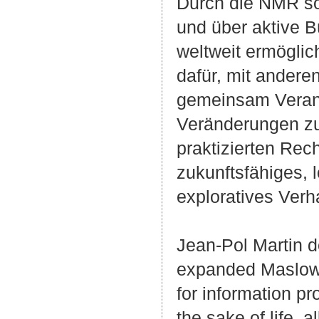
Durch die NMR so
und über aktive B
weltweit ermöglic
dafür, mit ander
gemeinsam Verantw
Veränderungen zu
praktizierten Rech
zukunftsfähiges, 
exploratives Verh
Jean-Pol Martin 
expanded Maslow'
for information pr
the sake of life, a