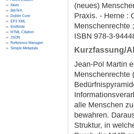
(neues) Menschenr
Atom
BibTeX
Praxis. - Herne : 
Dublin Core
EP3 XML
Menschenrechte ;
EndNote
HTML Citation
ISBN 978-3-9444
JSON
Reference Manager
Kurzfassung/A
Simple Metadata
Jean-Pol Martin 
Menschenrechte (
Bedürfnispyramid
Informationsverar
alle Menschen zur
bewahren. Daraus
Struktur, in welc