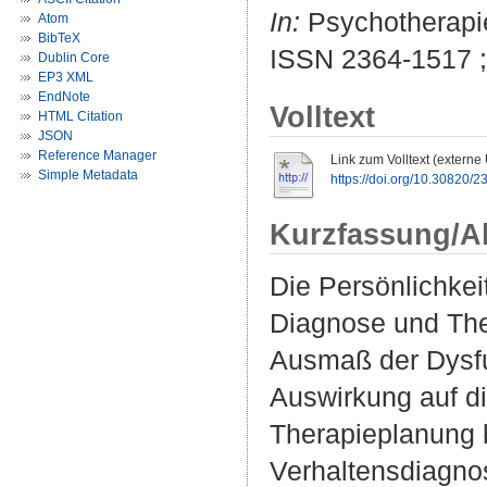
In:
Psychotherapie.
Atom
BibTeX
ISSN 2364-1517 
Dublin Core
EP3 XML
EndNote
Volltext
HTML Citation
JSON
Reference Manager
Link zum Volltext (externe
Simple Metadata
https://doi.org/10.30820/
Kurzfassung/A
Die Persönlichke
Diagnose und The
Ausmaß der Dysfun
Auswirkung auf di
Therapieplanung b
Verhaltensdiagnos