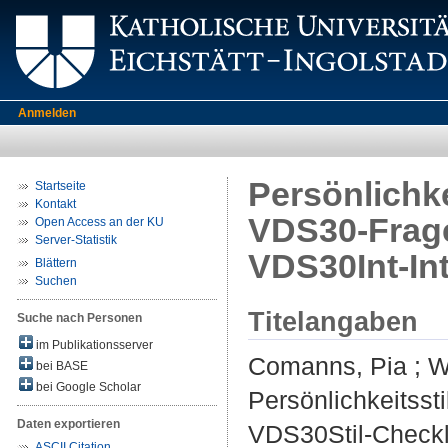
Anmelden
Persönlichke
Startseite
Kontakt
VDS30-Frage
Open Access an der KU
Server-Statistik
VDS30Int-In
Blättern
Suchen
Titelangaben
Suche nach Personen
im Publikationsserver
Comanns, Pia
;
W
bei BASE
bei Google Scholar
Persönlichkeitsst
Daten exportieren
VDS30Stil-Checkl
ASCII Citation