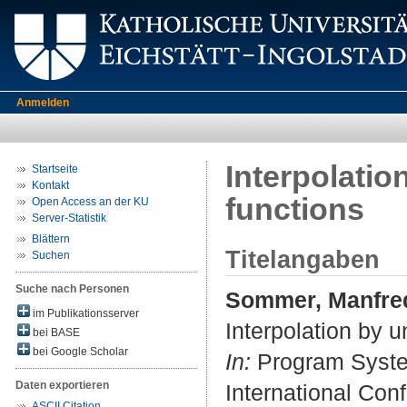
Anmelden
Interpolatio
Startseite
Kontakt
functions
Open Access an der KU
Server-Statistik
Blättern
Titelangaben
Suchen
Suche nach Personen
Sommer, Manfre
im Publikationsserver
Interpolation by u
bei BASE
bei Google Scholar
In:
Program System
Daten exportieren
International Conf
ASCII Citation