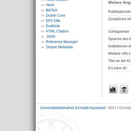
Weitere Ang
Atom
BibTeX
Publikationsfo
Dublin Core
Zusätzliche In
EP3 XML
EndNote
HTML Citation
Schlagwörter:
JSON
Sprache des E
Reference Manager
Institutionen d
Simple Metadata
Weitere URLs
Titel an der K
KU.edoc-ID:
Universitätsbibliothek Eichstätt-Ingolstadt
- 85071 Eichstä