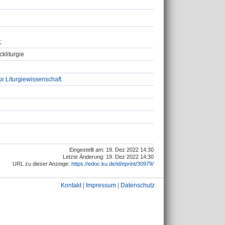
;
kliturgie
ür Liturgiewissenschaft
Eingestellt am: 19. Dez 2022 14:30
Letzte Änderung: 19. Dez 2022 14:30
URL zu dieser Anzeige:
https://edoc.ku.de/id/eprint/30979/
Kontakt
|
Impressum
|
Datenschutz