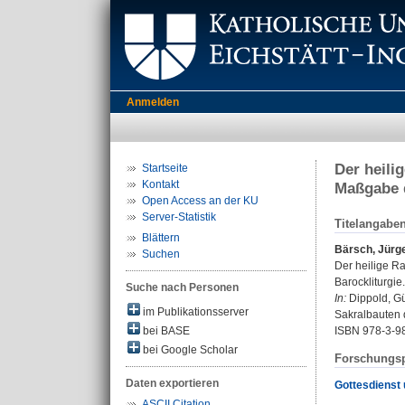
Anmelden
Der heili
Startseite
Kontakt
Maßgabe d
Open Access an der KU
Server-Statistik
Titelangabe
Blättern
Bärsch, Jürg
Suchen
Der heilige R
Barockliturgie.
Suche nach Personen
In:
Dippold, Gün
im Publikationsserver
Sakralbauten 
bei BASE
ISBN 978-3-9
bei Google Scholar
Forschungsp
Daten exportieren
Gottesdienst 
ASCII Citation