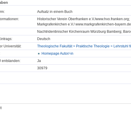
aben
rm:
Aufsatz in einem Buch
formationen:
Historischer Verein Oberfranken e.V./www.hvo.franken.org;
Markgrafenkirchen e.V./ www.markgrafenkirchen-bayern.de
Nachtridentinischer Kirchenraum Würzburg Bamberg; Baroc
intrags:
Deutsch
er Universität:
Theologische Fakultät > Praktische Theologie > Lehrstuhl f
:
Homepage Autor/-in
U entstanden:
Ja
30979
tt