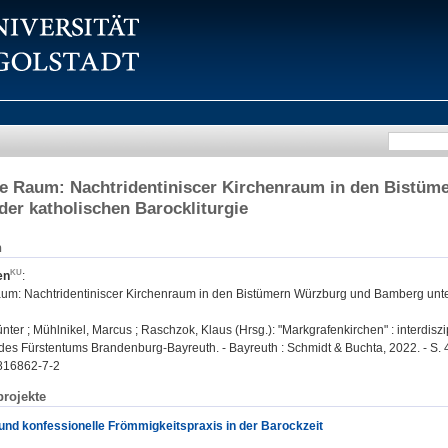
ge Raum: Nachtridentiniscer Kirchenraum in den Bistü
er katholischen Barockliturgie
n
en
:
aum: Nachtridentiniscer Kirchenraum in den Bistümern Würzburg und Bamberg unt
ter ; Mühlnikel, Marcus ; Raschzok, Klaus (Hrsg.): "Markgrafenkirchen" : interdiszi
des Fürstentums Brandenburg-Bayreuth. - Bayreuth : Schmidt & Buchta, 2022. - S.
816862-7-2
rojekte
und konfessionelle Frömmigkeitspraxis in der Barockzeit