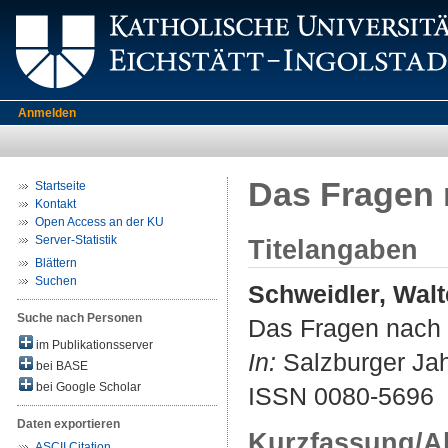
Anmelden
Das Fragen n
Startseite
Kontakt
Open Access an der KU
Server-Statistik
Titelangaben
Blättern
Suchen
Schweidler, Walt
Suche nach Personen
Das Fragen nach G
im Publikationsserver
In:
Salzburger Jahr
bei BASE
bei Google Scholar
ISSN 0080-5696
Daten exportieren
Kurzfassung/A
ASCII Citation