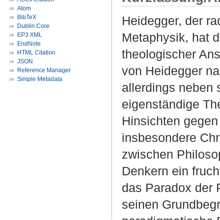
Atom
BibTeX
Heidegger, der rad
Dublin Core
Metaphysik, hat 
EP3 XML
EndNote
theologischer An
HTML Citation
JSON
von Heidegger nac
Reference Manager
Simple Metadata
allerdings neben
eigenständige The
Hinsichten gegen
insbesondere Chr
zwischen Philoso
Denkern ein fruch
das Paradox der 
seinen Grundbegri