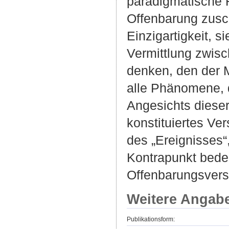
paradigmatische 
Offenbarung zusch
Einzigartigkeit, s
Vermittlung zwis
denken, den der 
alle Phänomene, d
Angesichts dieser
konstituiertes Ve
des „Ereignisses
Kontrapunkt bedeu
Offenbarungsvers
Weitere Angab
Publikationsform: