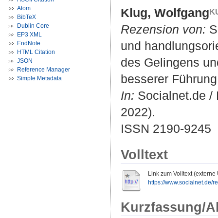
Atom
Klug, Wolfgang
BibTeX
Dublin Core
Rezension von:
Sc
EP3 XML
und handlungsorie
EndNote
HTML Citation
des Gelingens und
JSON
Reference Manager
besserer Führung
Simple Metadata
In:
Socialnet.de / 
2022).
ISSN 2190-9245
Volltext
Link zum Volltext (externe
https://www.socialnet.de/
Kurzfassung/A