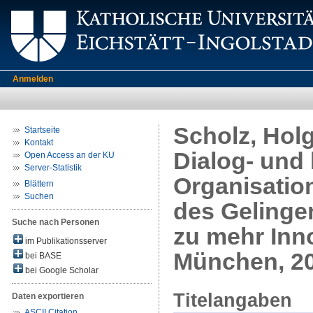
Anmelden
Scholz, Holg
Startseite
Kontakt
Dialog- und
Open Access an der KU
Server-Statistik
Organisatio
Blättern
Suchen
des Gelingen
Suche nach Personen
zu mehr Inn
im Publikationsserver
München, 2
bei BASE
bei Google Scholar
Titelangaben
Daten exportieren
ASCII Citation