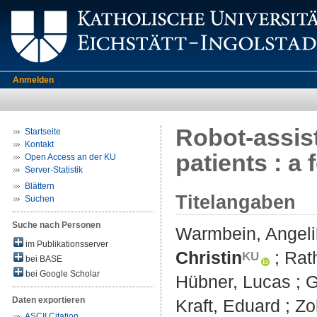
Anmelden
Robot-assist
Startseite
Kontakt
patients : a 
Open Access an der KU
Server-Statistik
Blättern
Titelangaben
Suchen
Suche nach Personen
Warmbein, Angeli
im Publikationsserver
Christin
;
Rat
bei BASE
bei Google Scholar
Hübner, Lucas
;
G
Daten exportieren
Kraft, Eduard
;
Zo
ASCII Citation