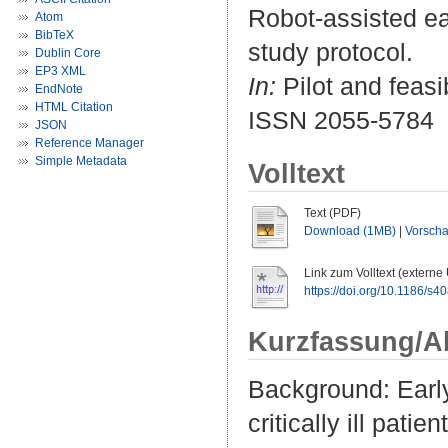
Robot-assisted ear
Atom
BibTeX
study protocol.
Dublin Core
EP3 XML
In:
Pilot and feasib
EndNote
HTML Citation
ISSN 2055-5784
JSON
Reference Manager
Simple Metadata
Volltext
Text (PDF)
Download (1MB)
|
Vorsch
Link zum Volltext (externe
https://doi.org/10.1186/s
Kurzfassung/A
Background: Early
critically ill pati