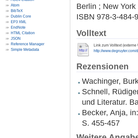
Berlin ; New York 
Atom
BibTeX
ISBN 978-3-484-
Dublin Core
EP3 XML
EndNote
Volltext
HTML Citation
JSON
Reference Manager
Link zum Volltext (externe
Simple Metadata
http://www.degruyter.com/
Rezensionen
Wachinger, Burkh
Schnell, Rüdige
und Literatur. B
Becker, Anja, in
S. 455-457
Weitere Angab