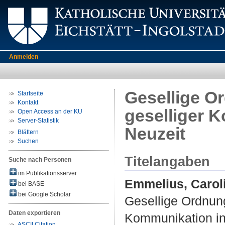
Anmelden
Gesellige O
Startseite
Kontakt
geselliger K
Open Access an der KU
Server-Statistik
Neuzeit
Blättern
Suchen
Titelangaben
Suche nach Personen
im Publikationsserver
Emmelius, Carol
bei BASE
bei Google Scholar
Gesellige Ordnung
Daten exportieren
Kommunikation in 
ASCII Citation