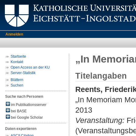
Anmelden
„In Memoria
Startseite
Kontakt
Open Access an der KU
Server-Statistik
Titelangaben
Blättern
Suchen
Reents, Friederi
Suche nach Personen
„In Memoriam Mor
im Publikationsserver
2013
bei BASE
bei Google Scholar
Veranstaltung:
Fri
(Veranstaltungsb
Daten exportieren
ASCII Citation