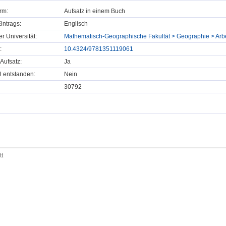
rm:
Aufsatz in einem Buch
intrags:
Englisch
er Universität:
Mathematisch-Geographische Fakultät > Geographie > Arb
:
10.4324/9781351119061
Aufsatz:
Ja
U entstanden:
Nein
30792
tt