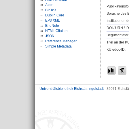
Atom
Publikationsfo
BibTeX
Sprache des E
Dublin Core
EP3 XML
Institutionen d
EndNote
DOI / URN / ID
HTML Citation
Begutachteter 
JSON
Reference Manager
Titel an der K
Simple Metadata
KU.edoc-ID:
Universitätsbibliothek Eichstätt-Ingolstadt
- 85071 Eichstä