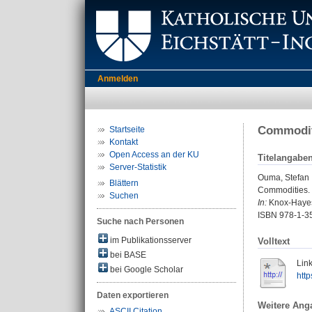
Anmelden
Commodit
Startseite
Kontakt
Open Access an der KU
Titelangabe
Server-Statistik
Ouma, Stefan
Blättern
Commodities.
Suchen
In:
Knox-Hayes,
ISBN 978-1-3
Suche nach Personen
im Publikationsserver
Volltext
bei BASE
Link
bei Google Scholar
htt
Daten exportieren
Weitere Ang
ASCII Citation