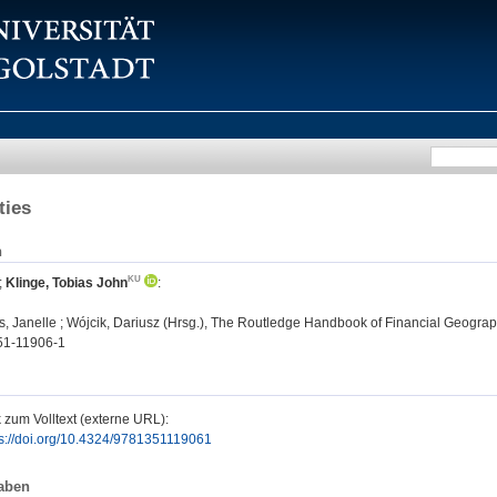
ies
n
;
Klinge, Tobias John
:
 Janelle ; Wójcik, Dariusz (Hrsg.), The Routledge Handbook of Financial Geograph
51-11906-1
 zum Volltext (externe URL):
ps://doi.org/10.4324/9781351119061
aben