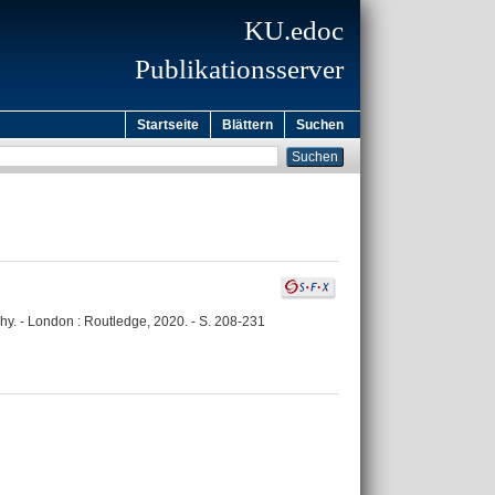
KU.edoc
Publikationsserver
Startseite
Blättern
Suchen
y. - London : Routledge, 2020. - S. 208-231