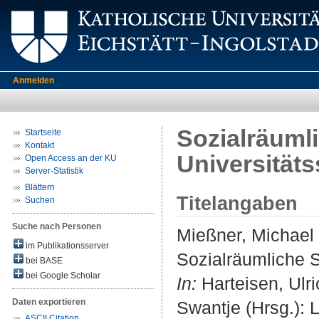
Anmelden
Sozialräumli
Startseite
Kontakt
Universitäts
Open Access an der KU
Server-Statistik
Blättern
Titelangaben
Suchen
Suche nach Personen
Mießner, Michael
im Publikationsserver
Sozialräumliche S
bei BASE
bei Google Scholar
In:
Harteisen, Ulric
Daten exportieren
Swantje (Hrsg.): 
ASCII Citation