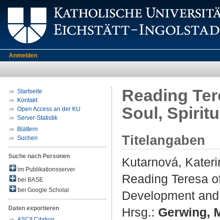
Anmelden
Reading Ter
Startseite
Kontakt
Soul, Spiri
Open Access an der KU
Server-Statistik
Blättern
Titelangaben
Suchen
Suche nach Personen
Kutarnová, Kateri
im Publikationsserver
Reading Teresa of
bei BASE
bei Google Scholar
Development and
Daten exportieren
Hrsg.:
Gerwing, 
ASCII Citation