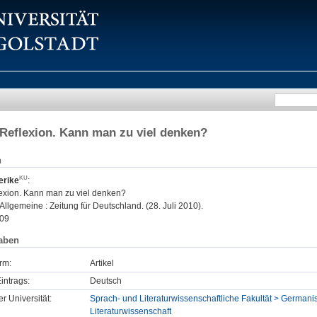
Reflexion. Kann man zu viel denken?
n
erike
:
exion. Kann man zu viel denken?
Allgemeine : Zeitung für Deutschland. (28. Juli 2010).
09
aben
rm:
Artikel
intrags:
Deutsch
er Universität:
Sprach- und Literaturwissenschaftliche Fakultät > Germanis
Literaturwissenschaft