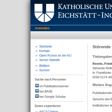
Anmelden
Störende 
Startseite
Kontakt
Open Access an der KU
Titelangabe
Server-Statistik
Reents, Fried
Blättern
Störende Refl
Suchen
In:
Frankfurter 
ISSN 0174-49
Suche nach Personen
Weitere Ang
im Publikationsserver
bei BASE
Publikationsfo
bei Google Scholar
Sprache des E
Institutionen d
Daten exportieren
ASCII Citation