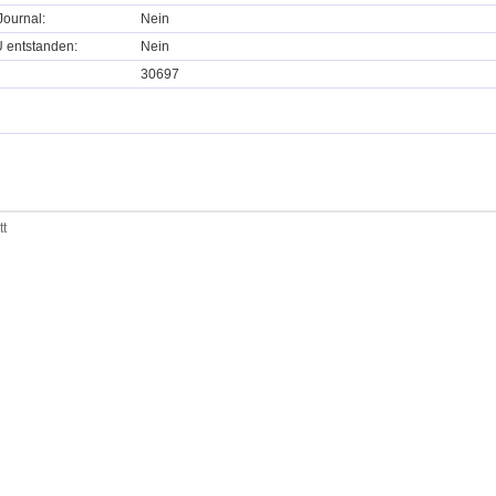
ournal:
Nein
U entstanden:
Nein
30697
tt