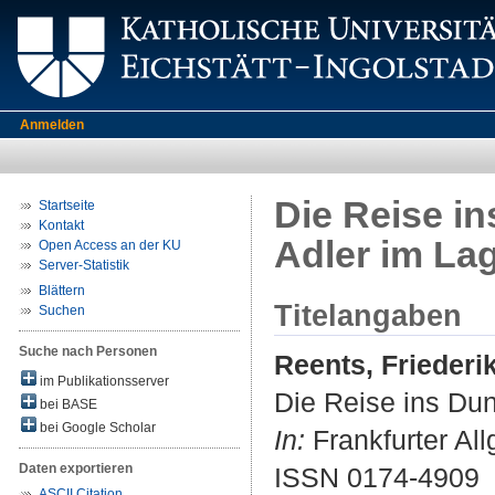
Anmelden
Die Reise in
Startseite
Kontakt
Adler im La
Open Access an der KU
Server-Statistik
Blättern
Titelangaben
Suchen
Suche nach Personen
Reents, Friederi
im Publikationsserver
Die Reise ins Dun
bei BASE
bei Google Scholar
In:
Frankfurter All
Daten exportieren
ISSN 0174-4909
ASCII Citation