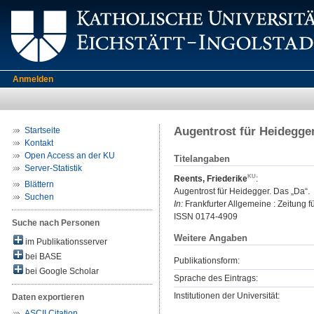
Anmelden
Augentrost für Heidegge
Startseite
Kontakt
Open Access an der KU
Titelangaben
Server-Statistik
Reents, Friederike
:
Blättern
Augentrost für Heidegger. Das „Da“.
Suchen
In:
Frankfurter Allgemeine : Zeitung f
ISSN 0174-4909
Suche nach Personen
Weitere Angaben
im Publikationsserver
bei BASE
Publikationsform:
bei Google Scholar
Sprache des Eintrags:
Institutionen der Universität:
Daten exportieren
ASCII Citation