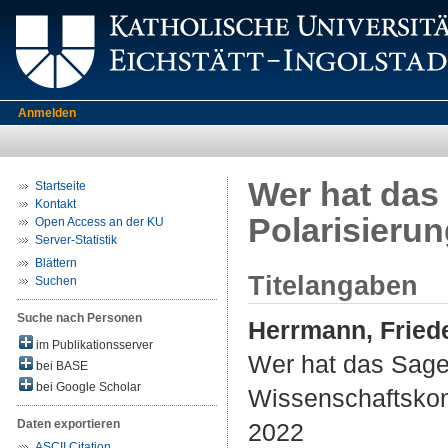
Anmelden
Wer hat das
Startseite
Kontakt
Polarisieru
Open Access an der KU
Server-Statistik
Blättern
Titelangaben
Suchen
Suche nach Personen
Herrmann, Fried
im Publikationsserver
Wer hat das Sage
bei BASE
bei Google Scholar
Wissenschaftsko
Daten exportieren
2022
ASCII Citation