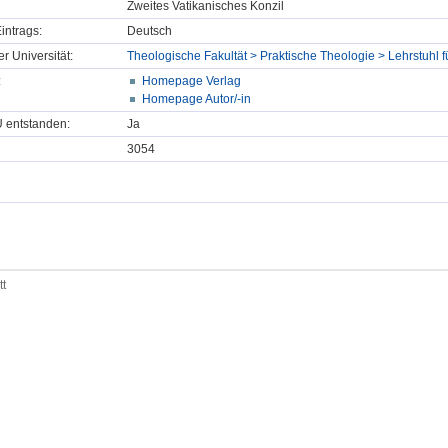
Zweites Vatikanisches Konzil
intrags:
Deutsch
er Universität:
Theologische Fakultät > Praktische Theologie > Lehrstuhl f
:
Homepage Verlag
Homepage Autor/-in
U entstanden:
Ja
3054
tt