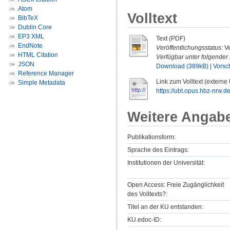
Atom
Volltext
BibTeX
Dublin Core
EP3 XML
Text (PDF)
EndNote
Veröffentlichungsstatus:
Ve
HTML Citation
Verfügbar unter folgender 
JSON
Download (389kB)
|
Vorsc
Reference Manager
Link zum Volltext (externe
Simple Metadata
https://ubt.opus.hbz-nrw.de
Weitere Angab
Publikationsform:
Sprache des Eintrags:
Institutionen der Universität:
Open Access: Freie Zugänglichkeit
des Volltexts?:
Titel an der KU entstanden:
KU.edoc-ID: