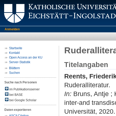
Anmelden
Ruderalliter
Startseite
Kontakt
Open Access an der KU
Server-Statistik
Titelangaben
Blättern
Suchen
Reents, Friederi
Suche nach Personen
Ruderalliteratur.
im Publikationsserver
In:
Bruns, Antje ;
bei BASE
bei Google Scholar
inter-and transdis
Universität, 2020.
Daten exportieren
ASCII Citation