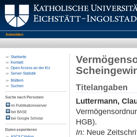
Anmelden
Vermögenso
Startseite
Kontakt
Scheingewin
Open Access an der KU
Server-Statistik
Blättern
Titelangaben
Suchen
Suche nach Personen
Luttermann, Cla
im Publikationsserver
Vermögensordnun
bei BASE
bei Google Scholar
HGB).
Daten exportieren
In:
Neue Zeitschrif
ASCII Citation