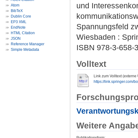
und Interessenkon
Atom
BibTeX
kommunikationswi
Dublin Core
EP3 XML
Spannungsfeld zw
EndNote
HTML Citation
Wiesbaden : Sprin
JSON
Reference Manager
ISBN 978-3-658-
Simple Metadata
Volltext
Link zum Volltext (externe
https://link.springer.com/
Forschungspro
Verantwortungs
Weitere Angab
Publikationsform: