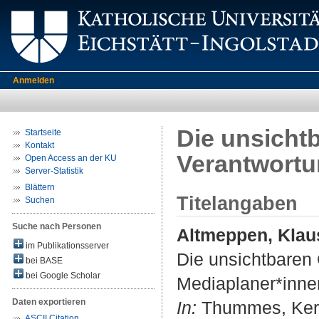
Anmelden
Die unsichtb
Startseite
Kontakt
Verantwortu
Open Access an der KU
Server-Statistik
Blättern
Titelangaben
Suchen
Suche nach Personen
Altmeppen, Klau
im Publikationsserver
Die unsichtbaren 
bei BASE
bei Google Scholar
Mediaplaner*inne
Daten exportieren
In:
Thummes, Kerst
ASCII Citation