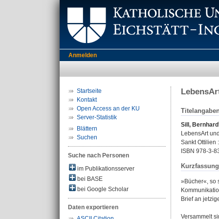
Anmelden
LebensAr
Startseite
Kontakt
Open Access an der KU
Titelangabe
Server-Statistik
Sill, Bernhard
Blättern
LebensArt und
Suchen
Sankt Ottilien
ISBN 978-3-8
Suche nach Personen
Kurzfassung
im Publikationsserver
bei BASE
»Bücher«, so 
bei Google Scholar
Kommunikation
Brief an jetz
Daten exportieren
Versammelt si
ASCII Citation