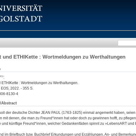
t und ETHIKette : Wortmeldungen zu Werthaltungen
n
:
 ETHIKette : Wortmeldungen zu Werthaltungen.
 : EOS, 2022. - 355 S.
306-8130-4
/Abstract
soll der deutsche Dichter JEAN PAUL (1763-1825) einmal angemerkt haben, seien »n
 mit denen, die man zu Freund*innen hat oder doch zu gewinnen hofft, zu pflegen.
ige und künftige Freund*innen, welcher Gedankenfäden spinnt zu »LebensART und 
nd im Briefbuch bzw. Buchbrief Erkundungen und Erzählungen, An- und Bemerkunge