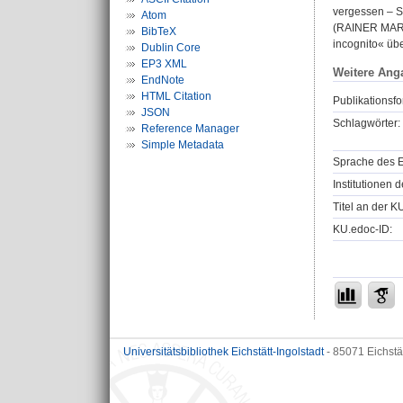
vergessen – Se
Atom
(RAINER MARIA
BibTeX
incognito« übe
Dublin Core
EP3 XML
Weitere Ang
EndNote
HTML Citation
Publikationsfo
JSON
Schlagwörter:
Reference Manager
Simple Metadata
Sprache des E
Institutionen d
Titel an der K
KU.edoc-ID:
Universitätsbibliothek Eichstätt-Ingolstadt
- 85071 Eichstä