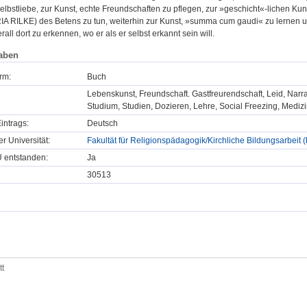
lbstliebe, zur Kunst, echte Freundschaften zu pflegen, zur »geschicht«-lichen Ku
 RILKE) des Betens zu tun, weiterhin zur Kunst, »summa cum gaudi« zu lernen und
rall dort zu erkennen, wo er als er selbst erkannt sein will.
aben
rm:
Buch
Lebenskunst, Freundschaft. Gastfreurendschaft, Leid, Narrati
Studium, Studien, Dozieren, Lehre, Social Freezing, Medizi
intrags:
Deutsch
er Universität:
Fakultät für Religionspädagogik/Kirchliche Bildungsarbeit 
U entstanden:
Ja
30513
tt