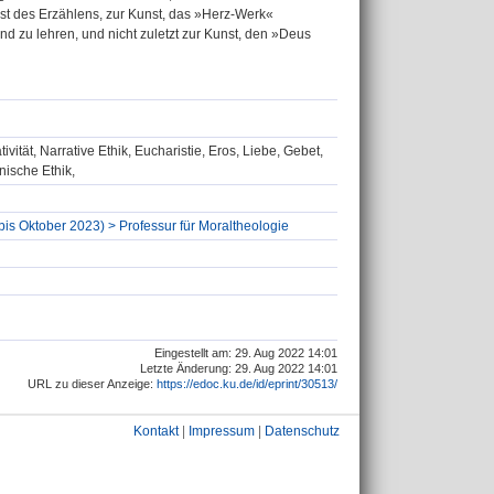
nst des Erzählens, zur Kunst, das »Herz-Werk«
 zu lehren, und nicht zuletzt zur Kunst, den »Deus
vität, Narrative Ethik, Eucharistie, Eros, Liebe, Gebet,
nische Ethik,
(bis Oktober 2023) > Professur für Moraltheologie
Eingestellt am: 29. Aug 2022 14:01
Letzte Änderung: 29. Aug 2022 14:01
URL zu dieser Anzeige:
https://edoc.ku.de/id/eprint/30513/
Kontakt
|
Impressum
|
Datenschutz