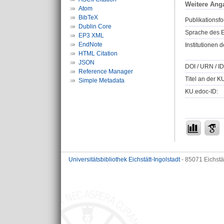
Weitere Ang
Atom
BibTeX
Publikationsfo
Dublin Core
Sprache des E
EP3 XML
EndNote
Institutionen d
HTML Citation
JSON
DOI / URN / ID
Reference Manager
Titel an der K
Simple Metadata
KU.edoc-ID:
Universitätsbibliothek Eichstätt-Ingolstadt
- 85071 Eichstä