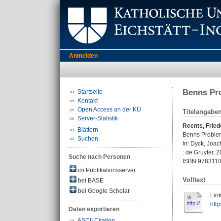
Anmelden
Benns Pr
Startseite
Kontakt
Open Access an der KU
Titelangabe
Server-Statistik
Reents, Fried
Blättern
Benns Problem
Suchen
In:
Dyck, Joach
: de Gruyter, 
Suche nach Personen
ISBN 978311
im Publikationsserver
Volltext
bei BASE
bei Google Scholar
Link
htt
Daten exportieren
ASCII Citation