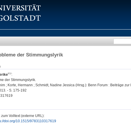
obleme der Stimmungslyrik
n
erike
:
e der Stimmungslyrik.
im ; Korte, Hermann ; Schmidt, Nadine Jessica (Hrsg.): Benn Forum : Beiträge zur l
2013. - S. 175-192
0317619
 zum Volltext (externe URL):
ps://doi.org/10.1515/9783110317619