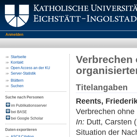
Anmelden
Verbrechen 
Startseite
Kontakt
organisierte
Open Access an der KU
Server-Statistik
Blättern
Titelangaben
Suchen
Suche nach Personen
Reents, Friederi
im Publikationsserver
Verbrechen ohne S
bei BASE
bei Google Scholar
In:
Dutt, Carsten (
Daten exportieren
Situation der Nach
ASCII Citation