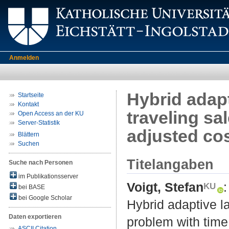
Anmelden
Hybrid adap
Startseite
Kontakt
traveling s
Open Access an der KU
Server-Statistik
adjusted co
Blättern
Suchen
Titelangaben
Suche nach Personen
im Publikationsserver
Voigt, Stefan
:
bei BASE
bei Google Scholar
Hybrid adaptive l
Daten exportieren
problem with time
ASCII Citation