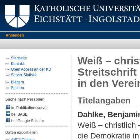
Anmelden
Weiß – christ
Startseite
Kontakt
Streitschrif
Open Access an der KU
Server-Statistik
in den Verei
Blättern
Suchen
Titelangaben
Suche nach Personen
im Publikationsserver
Dahlke, Benjami
bei BASE
bei Google Scholar
Weiß – christlich 
Daten exportieren
die Demokratie in
ASCII Citation