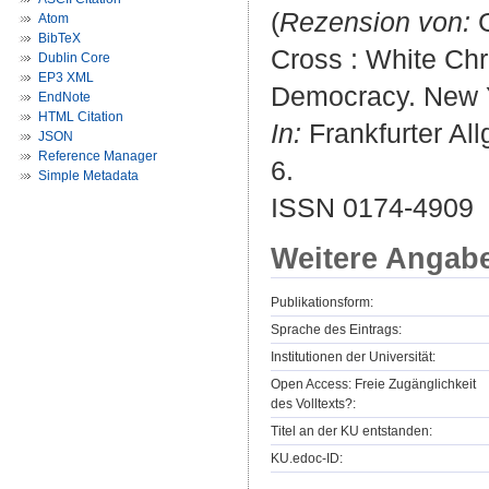
(
Rezension von:
G
Atom
BibTeX
Cross : White Chr
Dublin Core
EP3 XML
Democracy. New Y
EndNote
HTML Citation
In:
Frankfurter All
JSON
Reference Manager
6.
Simple Metadata
ISSN 0174-4909
Weitere Angab
Publikationsform:
Sprache des Eintrags:
Institutionen der Universität:
Open Access: Freie Zugänglichkeit
des Volltexts?:
Titel an der KU entstanden:
KU.edoc-ID: