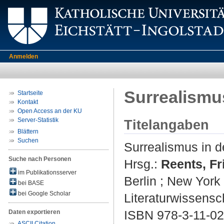
Anmelden
Surrealismu
Startseite
Kontakt
Open Access an der KU
Server-Statistik
Titelangaben
Blättern
Suchen
Surrealismus in d
Suche nach Personen
Hrsg.:
Reents, Fr
im Publikationsserver
Berlin ; New York 
bei BASE
bei Google Scholar
Literaturwissensch
ISBN 978-3-11-02
Daten exportieren
ASCII Citation