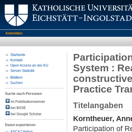
Anmelden
Participati
Startseite
Kontakt
System : Rea
Open Access an der KU
Server-Statistik
constructiv
Blättern
Suchen
Practice Tr
Suche nach Personen
im Publikationsserver
Titelangaben
bei BASE
bei Google Scholar
Korntheuer, Ann
Daten exportieren
Participation of 
ASCII Citation