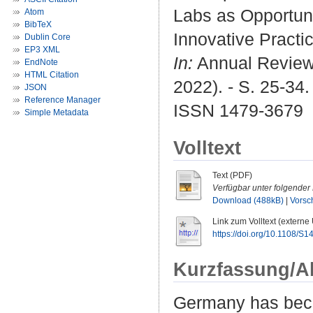
Labs as Opportuni
Atom
BibTeX
Innovative Practi
Dublin Core
EP3 XML
In:
Annual Review 
EndNote
HTML Citation
2022). - S. 25-34.
JSON
Reference Manager
ISSN 1479-3679
Simple Metadata
Volltext
Text (PDF)
Verfügbar unter folgender 
Download (488kB)
|
Vorsc
Link zum Volltext (externe
https://doi.org/10.1108
Kurzfassung/A
Germany has beco