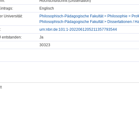
rm:
Hochschulschrift (Dissertation)
intrags:
Englisch
er Universität:
Philosophisch-Pädagogische Fakultät > Philosophie > Profe
Philosophisch-Pädagogische Fakultät > Dissertationen / Ha
:
urn:nbn:de:101:1-2022061205211357793544
U entstanden:
Ja
30323
tt