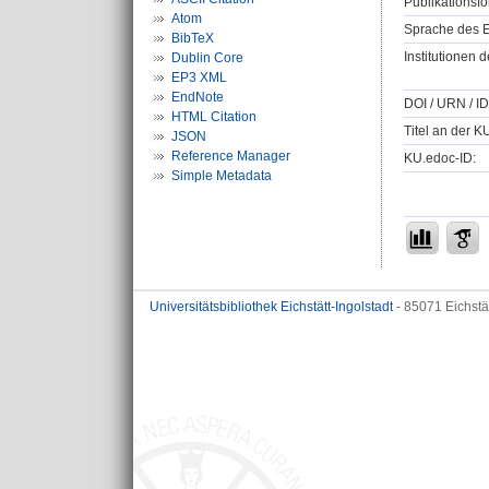
Publikationsfo
Atom
Sprache des E
BibTeX
Institutionen d
Dublin Core
EP3 XML
EndNote
DOI / URN / ID
HTML Citation
Titel an der K
JSON
Reference Manager
KU.edoc-ID:
Simple Metadata
Universitätsbibliothek Eichstätt-Ingolstadt
- 85071 Eichstä