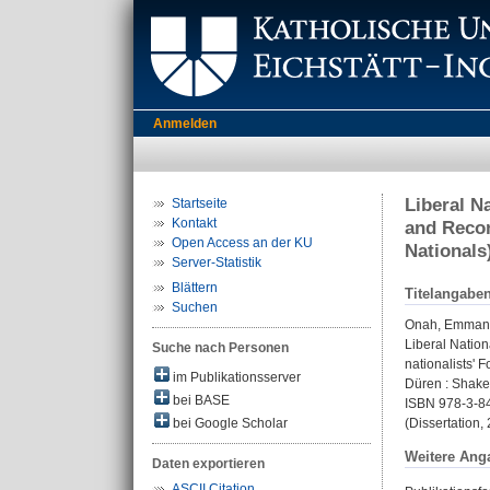
Anmelden
Liberal N
Startseite
Kontakt
and Recon
Open Access an der KU
Nationals
Server-Statistik
Blättern
Titelangabe
Suchen
Onah, Emman
Liberal Nation
Suche nach Personen
nationalists' 
im Publikationsserver
Düren : Shaker
bei BASE
ISBN 978-3-8
bei Google Scholar
(Dissertation,
Weitere Ang
Daten exportieren
ASCII Citation