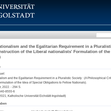
ationalism and the Egalitarian Requirement in a Pluralisti
struction of the Liberal nationalists' Formulation of the
)
n
uel
:
alism and the Egalitarian Requirement in a Pluralistic Society : (A Philosophical Cr
Formulation of the Idea of Special Obligations to Fellow Nationals).
, 2022. - 294 S.
440-8555-6
 2021, Katholische Universität Eichstätt-Ingolstadt)
aben