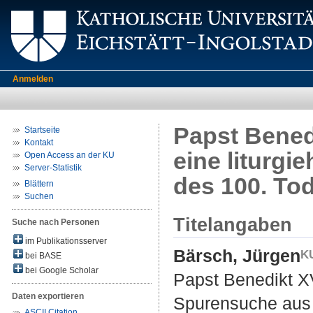
Anmelden
Papst Benedi
Startseite
Kontakt
eine liturg
Open Access an der KU
Server-Statistik
des 100. To
Blättern
Suchen
Titelangaben
Suche nach Personen
im Publikationsserver
Bärsch, Jürgen
bei BASE
bei Google Scholar
Papst Benedikt XV.
Daten exportieren
Spurensuche aus 
ASCII Citation