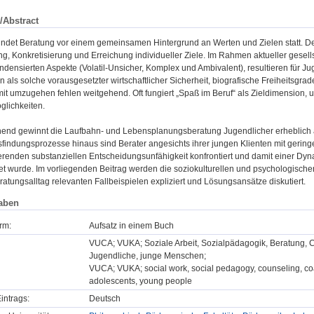
/Abstract
indet Beratung vor einem gemeinsamen Hintergrund an Werten und Zielen statt. Der
ng, Konkretisierung und Erreichung individueller Ziele. Im Rahmen aktueller gesell
densierten Aspekte (Volatil-Unsicher, Komplex und Ambivalent), resultieren für Ju
als solche vorausgesetzter wirtschaftlicher Sicherheit, biografische Freiheitsgrad
mit umzugehen fehlen weitgehend. Oft fungiert „Spaß im Beruf“ als Zieldimension, 
glichkeiten.
nd gewinnt die Laufbahn- und Lebensplanungsberatung Jugendlicher erheblich a
findungsprozesse hinaus sind Berater angesichts ihrer jungen Klienten mit gering
ierenden substanziellen Entscheidungsunfähigkeit konfrontiert und damit einer Dyn
tet wurde. Im vorliegenden Beitrag werden die soziokulturellen und psychologisc
ratungsalltag relevanten Fallbeispielen expliziert und Lösungsansätze diskutiert.
aben
rm:
Aufsatz in einem Buch
VUCA; VUKA; Soziale Arbeit, Sozialpädagogik, Beratung, 
Jugendliche, junge Menschen;
VUCA; VUKA; social work, social pedagogy, counseling, coa
adolescents, young people
intrags:
Deutsch