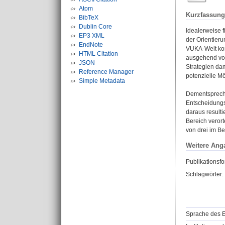
Atom
Kurzfassung
BibTeX
Dublin Core
Idealerweise f
EP3 XML
der Orientieru
EndNote
VUKA-Welt kon
HTML Citation
ausgehend von 
JSON
Strategien da
Reference Manager
potenzielle Mö
Simple Metadata
Dementspreche
Entscheidungs
daraus result
Bereich veror
von drei im Be
Weitere Ang
Publikationsfo
Schlagwörter:
Sprache des E