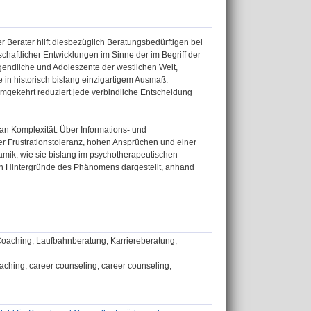
 Berater hilft diesbezüglich Beratungsbedürftigen bei
schaftlicher Entwicklungen im Sinne der im Begriff der
gendliche und Adoleszente der westlichen Welt,
e in historisch bislang einzigartigem Ausmaß.
umgekehrt reduziert jede verbindliche Entscheidung
n Komplexität. Über Informations- und
er Frustrationstoleranz, hohen Ansprüchen und einer
amik, wie sie bislang im psychotherapeutischen
hen Hintergründe des Phänomens dargestellt, anhand
Coaching, Laufbahnberatung, Karriereberatung,
ching, career counseling, career counseling,