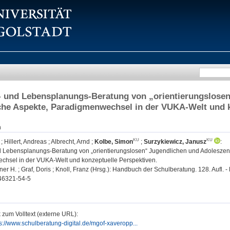
 und Lebensplanungs-Beratung von „orientierungslosen
he Aspekte, Paradigmenwechsel in der VUKA-Welt und k
n
;
Hillert, Andreas
;
Albrecht, Arnd
;
Kolbe, Simon
;
Surzykiewicz, Janusz
:
 Lebensplanungs-Beratung von „orientierungslosen“ Jugendlichen und Adoleszent
hsel in der VUKA-Welt und konzeptuelle Perspektiven.
er H. ; Graf, Doris ; Knoll, Franz (Hrsg.): Handbuch der Schulberatung. 128. Aufl
46321-54-5
 zum Volltext (externe URL):
s://www.schulberatung-digital.de/mgof-xaveropp...