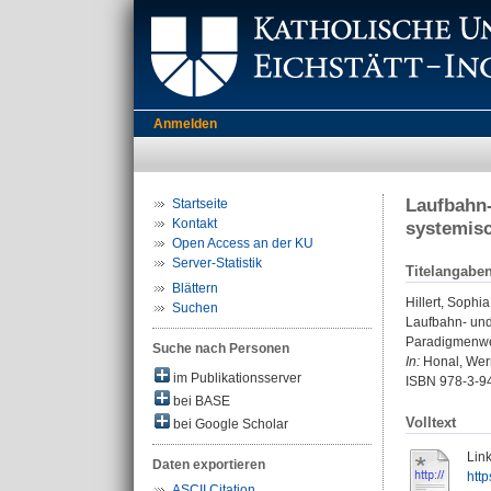
Anmelden
Laufbahn-
Startseite
Kontakt
systemisc
Open Access an der KU
Server-Statistik
Titelangabe
Blättern
Hillert, Sophia
Suchen
Laufbahn- und
Paradigmenwec
Suche nach Personen
In:
Honal, Wern
im Publikationsserver
ISBN 978-3-9
bei BASE
Volltext
bei Google Scholar
Link
Daten exportieren
http
ASCII Citation