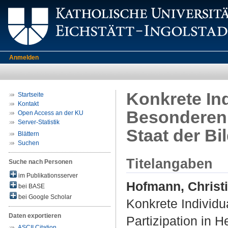
Anmelden
Konkrete Ind
Startseite
Kontakt
Besonderen :
Open Access an der KU
Server-Statistik
Staat der Bi
Blättern
Suchen
Titelangaben
Suche nach Personen
im Publikationsserver
Hofmann, Christ
bei BASE
bei Google Scholar
Konkrete Individu
Daten exportieren
Partizipation in H
ASCII Citation