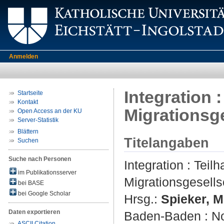
Anmelden
Integration
Startseite
Kontakt
Migrationsg
Open Access an der KU
Server-Statistik
Blättern
Titelangaben
Suchen
Suche nach Personen
Integration : Tei
im Publikationsserver
Migrationsgesells
bei BASE
bei Google Scholar
Hrsg.:
Spieker, M
Daten exportieren
Baden-Baden : Nom
ASCII Citation