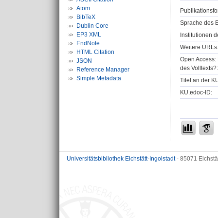
Atom
Publikationsfo
BibTeX
Sprache des E
Dublin Core
EP3 XML
Institutionen d
EndNote
Weitere URLs
HTML Citation
Open Access: 
JSON
des Volltexts?:
Reference Manager
Simple Metadata
Titel an der K
KU.edoc-ID:
Universitätsbibliothek Eichstätt-Ingolstadt
- 85071 Eichstä