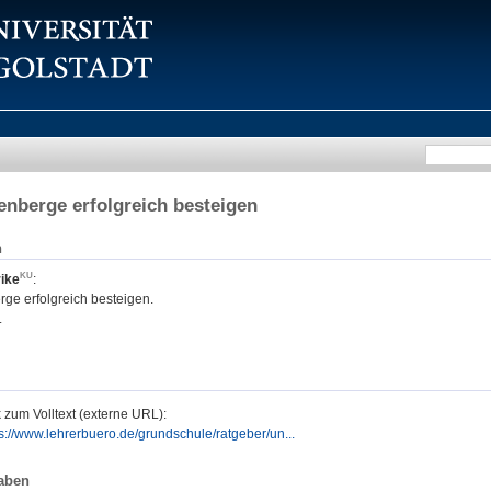
nberge erfolgreich besteigen
n
rike
:
ge erfolgreich besteigen.
.
 zum Volltext (externe URL):
s://www.lehrerbuero.de/grundschule/ratgeber/un...
aben