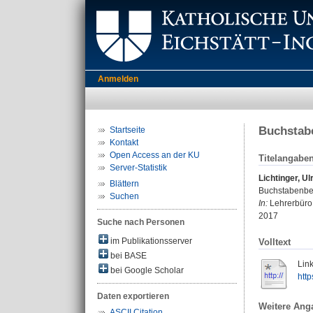
Anmelden
Buchstabe
Startseite
Kontakt
Open Access an der KU
Titelangabe
Server-Statistik
Lichtinger, Ul
Blättern
Buchstabenber
Suchen
In:
Lehrerbüro
2017
Suche nach Personen
im Publikationsserver
Volltext
bei BASE
Link
bei Google Scholar
http
Daten exportieren
Weitere Ang
ASCII Citation