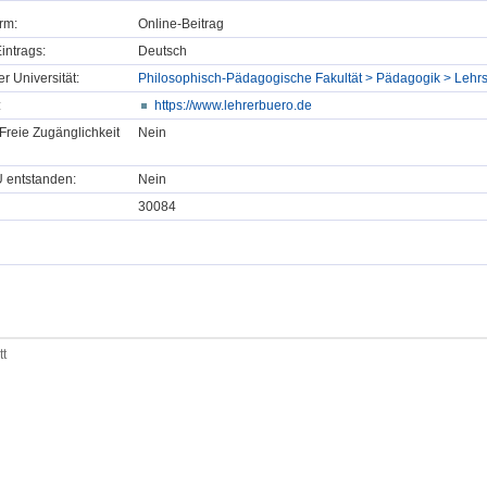
rm:
Online-Beitrag
intrags:
Deutsch
er Universität:
Philosophisch-Pädagogische Fakultät > Pädagogik > Lehrs
:
https://www.lehrerbuero.de
Freie Zugänglichkeit
Nein
U entstanden:
Nein
30084
tt