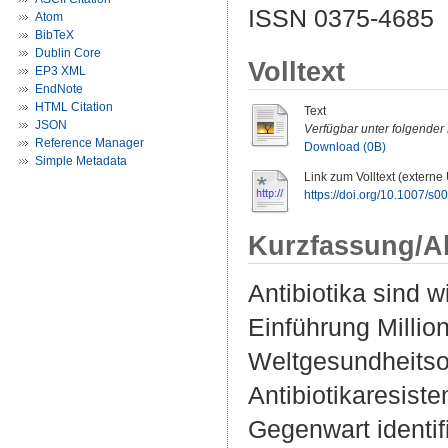
ISSN 0375-4685
Atom
BibTeX
Dublin Core
Volltext
EP3 XML
EndNote
HTML Citation
Text
JSON
Verfügbar unter folgender 
Reference Manager
Download (0B)
Simple Metadata
Link zum Volltext (externe
https://doi.org/10.1007/s
Kurzfassung/A
Antibiotika sind 
Einführung Millio
Weltgesundheitso
Antibiotikaresist
Gegenwart identifi