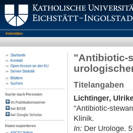
Anmelden
"Antibiotic-
Startseite
Kontakt
urologischen
Open Access an der KU
Server-Statistik
Blättern
Titelangaben
Suchen
Suche nach Personen
Lichtinger, Ulrik
im Publikationsserver
"Antibiotic-stewa
bei BASE
bei Google Scholar
Klinik.
Daten exportieren
In:
Der Urologe. 5
ASCII Citation