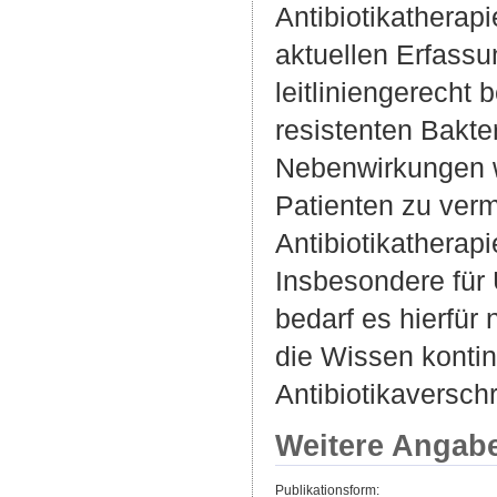
Antibiotikatherap
aktuellen Erfassu
leitliniengerecht 
resistenten Bakte
Nebenwirkungen w
Patienten zu verm
Antibiotikatherapi
Insbesondere für
bedarf es hierfür
die Wissen kontin
Antibiotikaversch
Weitere Angab
Publikationsform: