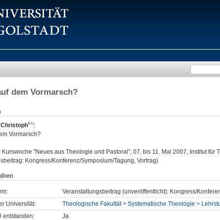
 auf dem Vormarsch?
n
 Christoph
:
dem Vormarsch?
:
Kurswoche "Neues aus Theologie und Pastoral", 07. bis 11. Mai 2007, Institut für 
gsbeitrag: Kongress/Konferenz/Symposium/Tagung, Vortrag)
aben
rm:
Veranstaltungsbeitrag (unveröffentlicht): Kongress/Konfe
er Universität:
Theologische Fakultät > Systematische Theologie > Lehrst
U entstanden:
Ja