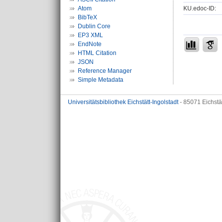
KU.edoc-ID:
Atom
BibTeX
Dublin Core
EP3 XML
EndNote
HTML Citation
JSON
Reference Manager
Simple Metadata
Universitätsbibliothek Eichstätt-Ingolstadt
- 85071 Eichstä