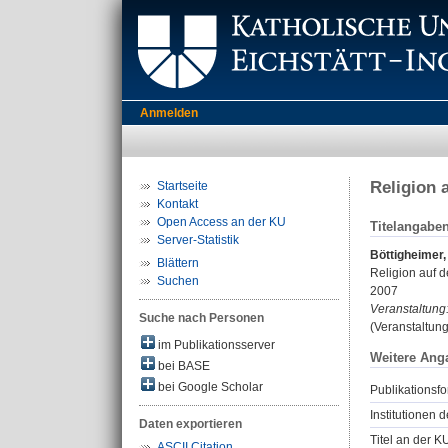
Anmelden
Religion
Startseite
Kontakt
Open Access an der KU
Titelangabe
Server-Statistik
Böttigheimer,
Blättern
Religion auf 
Suchen
2007
Veranstaltung
Suche nach Personen
(Veranstaltun
im Publikationsserver
Weitere Ang
bei BASE
bei Google Scholar
Publikationsfo
Institutionen d
Daten exportieren
Titel an der K
ASCII Citation