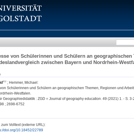
esse von Schülerinnen und Schülern an geographischen
deslandvergleich zwischen Bayern und Nordrhein-Westf
n
id
;
Hemmer, Michael
:
 von Schülerinnen und Schülern an geographischen Themen, Regionen und Arbeit
rdrhein-Westfalen.
für Geographiedidaktik : ZGD = Journal of geography education. 49 (2021) 1. - S. 3-
98 ; 2698-6752
 zum Volltext (externe URL):
ps://doi.org/10.18452/22789