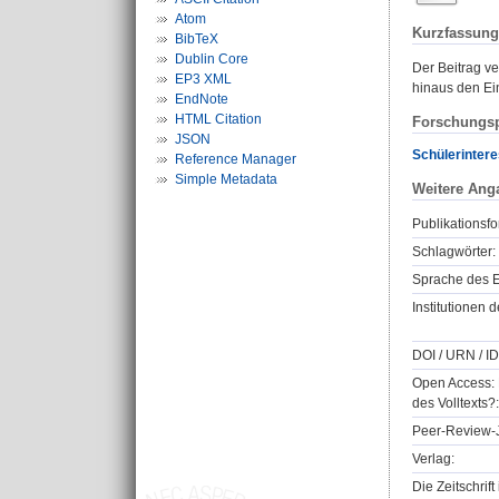
Atom
Kurzfassung
BibTeX
Dublin Core
Der Beitrag v
EP3 XML
hinaus den Ein
EndNote
HTML Citation
Forschungsp
JSON
Schülerinter
Reference Manager
Simple Metadata
Weitere Ang
Publikationsfo
Schlagwörter:
Sprache des E
Institutionen d
DOI / URN / ID
Open Access: 
des Volltexts?:
Peer-Review-J
Verlag:
Die Zeitschrif