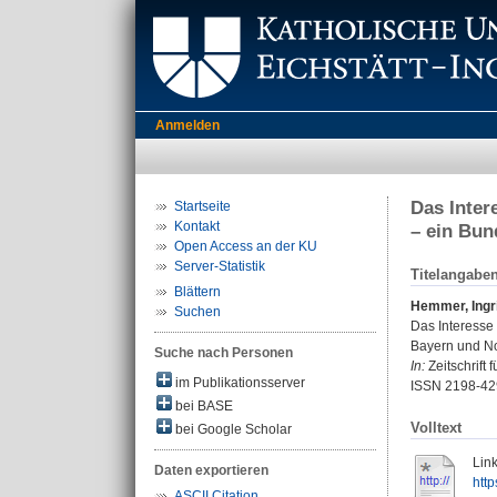
Anmelden
Das Inter
Startseite
Kontakt
– ein Bun
Open Access an der KU
Server-Statistik
Titelangabe
Blättern
Hemmer, Ingr
Suchen
Das Interesse
Bayern und No
Suche nach Personen
In:
Zeitschrift 
im Publikationsserver
ISSN 2198-42
bei BASE
Volltext
bei Google Scholar
Link
Daten exportieren
htt
ASCII Citation