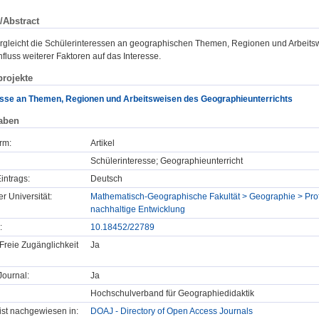
/Abstract
ergleicht die Schülerinteressen an geographischen Themen, Regionen und Arbeits
fluss weiterer Faktoren auf das Interesse.
rojekte
esse an Themen, Regionen und Arbeitsweisen des Geographieunterrichts
aben
rm:
Artikel
Schülerinteresse; Geographieunterricht
intrags:
Deutsch
er Universität:
Mathematisch-Geographische Fakultät > Geographie > Profe
nachhaltige Entwicklung
:
10.18452/22789
Freie Zugänglichkeit
Ja
ournal:
Ja
Hochschulverband für Geographiedidaktik
t ist nachgewiesen in:
DOAJ - Directory of Open Access Journals