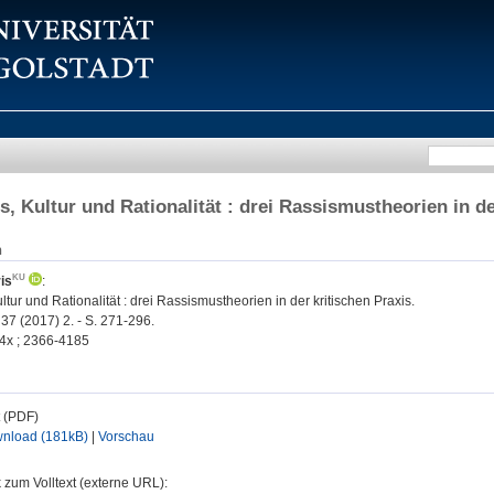
, Kultur und Rationalität : drei Rassismustheorien in de
n
is
:
tur und Rationalität : drei Rassismustheorien in der kritischen Praxis.
37 (2017) 2. - S. 271-296.
4x ; 2366-4185
t (PDF)
nload (181kB)
|
Vorschau
 zum Volltext (externe URL):