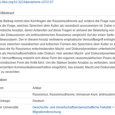
s://doi.org/10.3224/peripherie.v37i2.07
/Abstract
de Beitrag nimmt zwei Kernfragen der Rassismustheorie auf: erstens die Frage nac
 die Frage, welches Sprechen über Kultur als rassistisch auszuweisen ist. Dabei v
retische Ansätze, deren Antworten auf diese Fragen er anhand der Bewertung vo
der Diskussionen um antimuslimischen Rassismus vergleicht. Auf der einen Seite s
Bewusstsein. Der in diesem Ansatz vertretene emphatische Vernunftbegriff ermöglic
enze zwischen rassistischen und kritischen Formen des Sprechens über Kultur zu 
dass die für Rassismus entscheidenden Macht- und Diskursdynamiken unterbelichtet
 als Herrschaftsverhältnis oder Diskurs. Hier werden Macht- und Diskursdynamiken
n Vernunftbezug entzieht sich diese Form der eigenen rassismuskrtischen Praxis a
ionistischen Form der Kritik führt. Um die Stärken beider Ansätze zu verbinden, w
verzerrtem Kommunikationsverhältnis eingeführt, das erlaubt, Macht und Diskursdy
f zu verzichten.
aben
rm:
Artikel
Rassismus, Rassismustheorie, Immanuel Kant, antimuslim
intrags:
Deutsch
er Universität:
Geschichts- und Gesellschaftswissenschaftliche Fakultät > S
Migrationsforschung