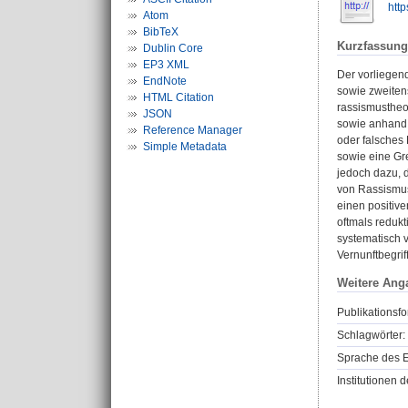
http
Atom
BibTeX
Kurzfassung
Dublin Core
EP3 XML
Der vorliegen
EndNote
sowie zweitens
HTML Citation
rassismustheo
JSON
sowie anhand 
Reference Manager
oder falsches 
Simple Metadata
sowie eine Gr
jedoch dazu, 
von Rassismus
einen positive
oftmals redukt
systematisch 
Vernunftbegrif
Weitere Ang
Publikationsfo
Schlagwörter:
Sprache des E
Institutionen d