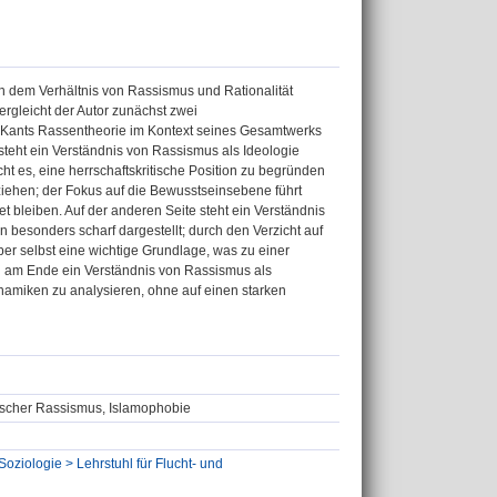
h dem Verhältnis von Rassismus und Rationalität
ergleicht der Autor zunächst zwei
n Kants Rassentheorie im Kontext seines Gesamtwerks
teht ein Verständnis von Rassismus als Ideologie
ht es, eine herrschaftskritische Position zu begründen
ziehen; der Fokus auf die Bewusstseinsebene führt
 bleiben. Auf der anderen Seite steht ein Verständnis
 besonders scharf dargestellt; durch den Verzicht auf
ber selbst eine wichtige Grundlage, was zu einer
ird am Ende ein Verständnis von Rassismus als
namiken zu analysieren, ohne auf einen starken
ischer Rassismus, Islamophobie
oziologie > Lehrstuhl für Flucht- und