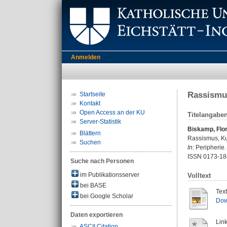
Anmelden
Rassismus
Startseite
Kontakt
Open Access an der KU
Titelangabe
Server-Statistik
Biskamp, Flor
Blättern
Rassismus, Kul
Suchen
In:
Peripherie. 
ISSN 0173-18
Suche nach Personen
im Publikationsserver
Volltext
bei BASE
Tex
bei Google Scholar
Dow
Daten exportieren
Link
ASCII Citation