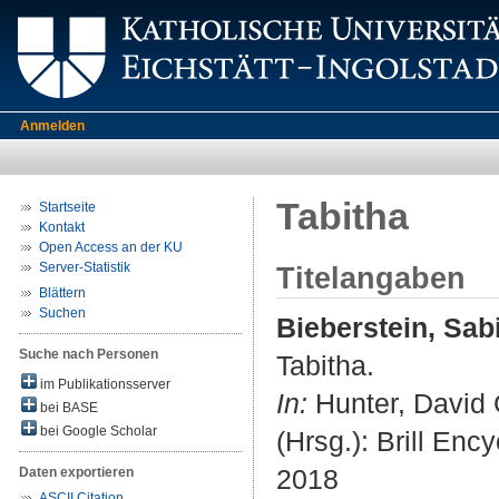
Anmelden
Tabitha
Startseite
Kontakt
Open Access an der KU
Server-Statistik
Titelangaben
Blättern
Suchen
Bieberstein, Sab
Suche nach Personen
Tabitha.
im Publikationsserver
In:
Hunter, David G
bei BASE
bei Google Scholar
(Hrsg.): Brill Enc
2018
Daten exportieren
ASCII Citation