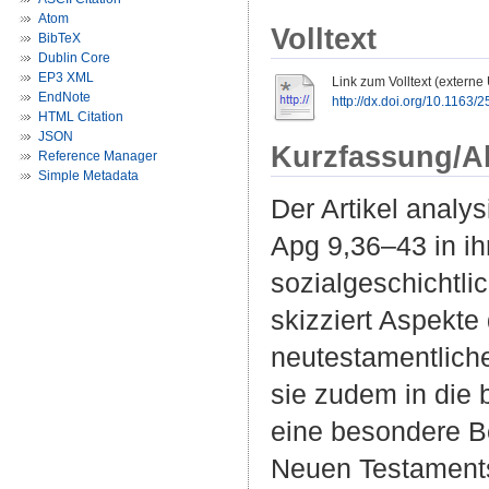
Atom
Volltext
BibTeX
Dublin Core
EP3 XML
Link zum Volltext (externe
EndNote
http://dx.doi.org/10.116
HTML Citation
JSON
Kurzfassung/A
Reference Manager
Simple Metadata
Der Artikel analy
Apg 9,36–43 in ih
sozialgeschichtli
skizziert Aspekte
neutestamentliche 
sie zudem in die b
eine besondere B
Neuen Testament