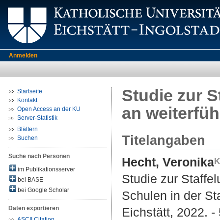
Anmelden
Studie zur S
Startseite
Kontakt
an weiterfüh
Open Access an der KU
Server-Statistik
Blättern
Titelangaben
Suchen
Suche nach Personen
Hecht, Veronika
im Publikationsserver
Studie zur Staffe
bei BASE
bei Google Scholar
Schulen in der Sta
Daten exportieren
Eichstätt, 2022. -
ASCII Citation