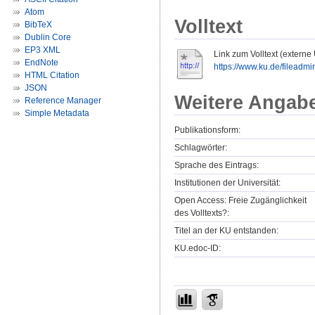
Atom
Volltext
BibTeX
Dublin Core
EP3 XML
Link zum Volltext (externe
EndNote
https://www.ku.de/fileadmi
HTML Citation
JSON
Weitere Angab
Reference Manager
Simple Metadata
Publikationsform:
Schlagwörter:
Sprache des Eintrags:
Institutionen der Universität:
Open Access: Freie Zugänglichkeit
des Volltexts?:
Titel an der KU entstanden:
KU.edoc-ID: