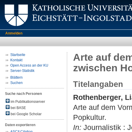
Anmelden
Arte auf de
Startseite
Kontakt
zwischen Ho
Open Access an der KU
Server-Statistik
Blättern
Titelangaben
Suchen
Suche nach Personen
Rothenberger, L
im Publikationsserver
Arte auf dem Vor
bei BASE
bei Google Scholar
Popkultur.
Daten exportieren
In:
Journalistik : J
ASCII Citation