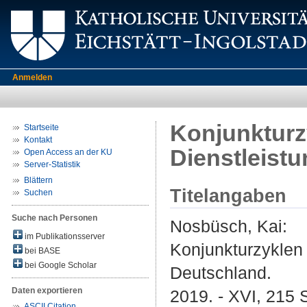
Anmelden
Konjunkturz
Startseite
Kontakt
Dienstleist
Open Access an der KU
Server-Statistik
Blättern
Titelangaben
Suchen
Suche nach Personen
Nosbüsch, Kai
:
im Publikationsserver
Konjunkturzyklen 
bei BASE
bei Google Scholar
Deutschland.
Daten exportieren
2019. - XVI, 215 
ASCII Citation